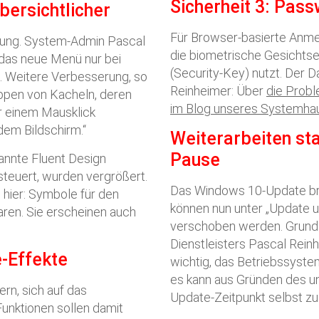
Sicherheit 3: Pas
bersichtlicher
Für Browser-basierte Anme
ftung. System-Admin Pascal
die biometrische Gesichts
 das neue Menü nur bei
(Security-Key) nutzt. Der 
. Weitere Verbesserung, so
Reinheimer: Über
die Probl
ppen von Kacheln, deren
im Blog unseres Systemhau
ur einem Mausklick
dem Bildschirm.“
Weiterarbeiten st
Pause
annte Fluent Design
steuert, wurden vergrößert.
Das Windows 10-Update brin
 hier: Symbole für den
können nun unter „Update u
aren. Sie erscheinen auch
verschoben werden. Grunds
Dienstleisters Pascal Rein
-Effekte
wichtig, das Betriebssyste
es kann aus Gründen des un
rn, sich auf das
Update-Zeitpunkt selbst z
Funktionen sollen damit