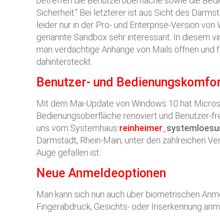
betreffen die Benutzeroberfläche sowie die Bed
Sicherheit.“ Bei letzterer ist aus Sicht des Darm
leider nur in der Pro- und Enterprise-Version vo
genannte Sandbox sehr interessant. In diesem vi
man verdächtige Anhänge von Mails öffnen und f
dahintersteckt.
Benutzer- und Bedienungskomfo
Mit dem Mai-Update von Windows 10 hat Microso
Bedienungsoberfläche renoviert und Benutzer-f
uns vom Systemhaus
reinheimer
systemloesu
Darmstadt, Rhein-Main, unter den zahlreichen V
Auge gefallen ist:
Neue Anmeldeoptionen
Man kann sich nun auch über biometrischen Anm
Fingerabdruck, Gesichts- oder Iriserkennung anm