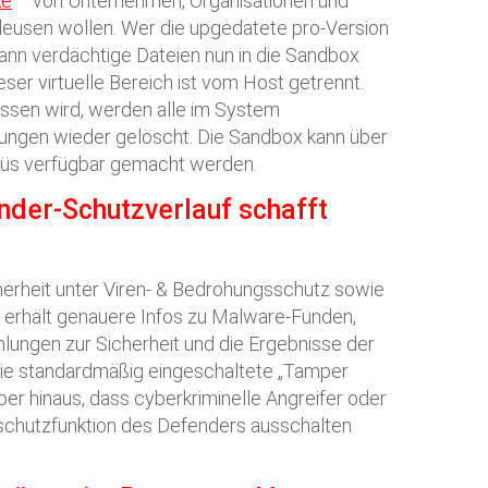
ke
von Unternehmen, Organisationen und
leusen wollen. Wer die upgedatete pro-Version
ann verdächtige Dateien nun in die Sandbox
eser virtuelle Bereich ist vom Host getrennt.
sen wird, werden alle im System
gen wieder gelöscht. Die Sandbox kann über
enüs verfügbar gemacht werden.
nder-Schutzverlauf schafft
erheit unter Viren- & Bedrohungsschutz sowie
, erhält genauere Infos zu Malware-Funden,
lungen zur Sicherheit und die Ergebnisse der
ie standardmäßig eingeschaltete „Tamper
ber hinaus, dass cyberkriminelle Angreifer oder
chutzfunktion des Defenders ausschalten