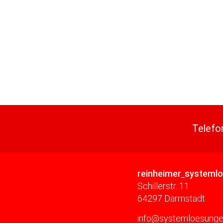
Telefo
reinheimer
systeml
Schillerstr. 11
64297 Darmstadt
info@systemloesunge