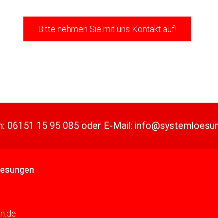
Bitte nehmen Sie mit uns Kontakt auf!
n:
06151 15 95 085
oder
E-Mail:
info@systemloesu
oesungen
n.de