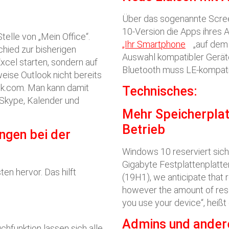
Über das sogenannte Scre
10-Version die Apps ihres
Stelle von „Mein Office“.
„Ihr Smartphone
„auf dem
chied zur bisherigen
Auswahl kompatibler Gerät
cel starten, sondern auf
Bluetooth muss LE-kompatib
weise Outlook nicht bereits
ook.com. Man kann damit
Technisches:
 Skype, Kalender und
Mehr Speicherplat
Betrieb
ngen bei der
Windows 10 reserviert sich
Gigabyte Festplattenplatte
en hervor. Das hilft
(19H1), we anticipate that 
however the amount of res
you use your device“, heißt
Admins und andere
chfunktion lassen sich alle