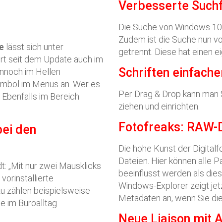
Verbesserte Suchf
Die Suche von Windows 10 
Zudem ist die Suche nun v
de
lässt sich unter
getrennt. Diese hat einen e
iert seit dem Update auch im
Schriften einfache
ennoch im Hellen
ymbol im Menüs an. Wer es
Per Drag & Drop kann man Sc
 Ebenfalls im Bereich
ziehen und einrichten.
Fotofreaks: RAW-D
bei den
Die hohe Kunst der Digital
Dateien. Hier können alle 
: „Mit nur zwei Mausklicks
beeinflusst werden als dies
orinstallierte
Windows-Explorer zeigt jet
 zählen beispielsweise
Metadaten an, wenn Sie die
ie im Büroalltag
Neue Liaison mit 