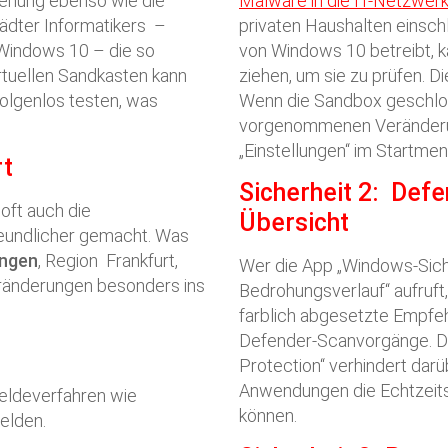
ienung ebenso wie die
Malware in die IT-Netzwer
städter Informatikers –
privaten Haushalten einsch
n Windows 10 – die so
von Windows 10 betreibt, k
rtuellen Sandkasten kann
ziehen, um sie zu prüfen. Di
olgenlos testen, was
Wenn die Sandbox geschlos
vorgenommenen Veränderun
„Einstellungen“ im Startm
rt
Sicherheit 2: Defe
ft auch die
Übersicht
reundlicher gemacht. Was
ngen
, Region Frankfurt,
Wer die App „Windows-Sich
eränderungen besonders ins
Bedrohungsverlauf“ aufruft
farblich abgesetzte Empfeh
Defender-Scanvorgänge. D
Protection“ verhindert darü
Anwendungen die Echtzeits
eldeverfahren wie
können.
elden.