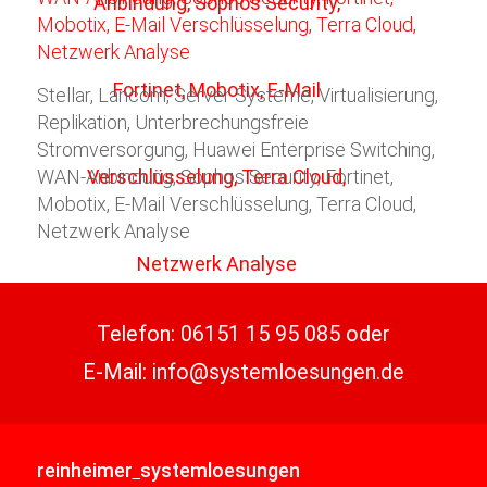
Stellar, Lancom, Server Systeme, Virtualisierung,
Replikation, Unterbrechungsfreie
Stromversorgung, Huawei Enterprise Switching,
WAN-Anbindung, Sophos Security, Fortinet,
Mobotix, E-Mail Verschlüsselung, Terra Cloud,
Netzwerk Analyse
Telefon:
06151 15 95 085
oder
E-Mail:
info@systemloesungen.de
reinheimer
systemloesungen