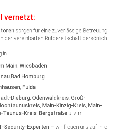
l vernetzt:
atoren
sorgen für eine zuverlässige Betreuung
 der vereinbarten Rufbereitschaft persönlich
 in:
am Main
,
Wiesbaden
anau
,
Bad Homburg
nhausen
,
Fulda
adt-Dieburg
,
Odenwaldkreis
,
Groß-
Hochtaunuskreis
,
Main-Kinzig-Kreis
,
Main-
u-Taunus-Kreis
,
Bergstraße
u. v. m.
IT-Security-Experten
– wir freuen uns auf Ihre