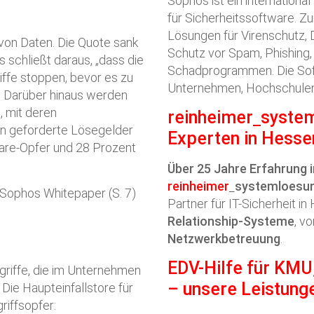
Sophos ist ein internationa
für Sicherheitssoftware. Z
Lösungen für Virenschutz,
 von Daten. Die Quote sank
Schutz vor Spam, Phishing
 schließt daraus, „dass die
Schadprogrammen. Die Soft
ffe stoppen, bevor es zu
Unternehmen, Hochschulen u
. Darüber hinaus werden
 mit deren
reinheimer
syste
nn geforderte Lösegelder
Experten in Hesse
are-Opfer und 28 Prozent
Über 25 Jahre Erfahrung i
reinheimer
systemloesu
 Sophos Whitepaper (S. 7)
Partner für IT-Sicherheit i
Relationship-Systeme
, v
Netzwerkbetreuung
.
EDV-Hilfe für KMU
ngriffe, die im Unternehmen
– unsere Leistung
Die Haupteinfallstore für
iffsopfer: