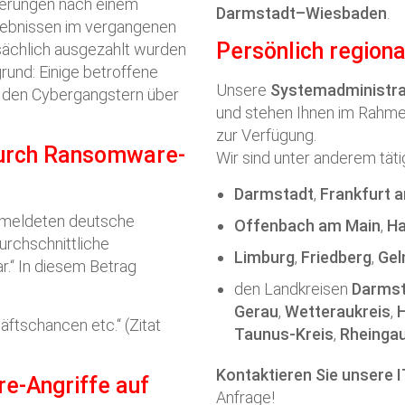
derungen nach einem
Darmstadt–Wiesbaden
.
ebnissen im vergangenen
Persönlich regiona
tsächlich ausgezahlt wurden
rund: Einige betroffene
Unsere
Systemadministr
 den Cybergangstern über
und stehen Ihnen im Rahmen
zur Verfügung.
durch Ransomware-
Wir sind unter anderem tätig
Darmstadt
,
Frankfurt 
 meldeten deutsche
Offenbach am Main
,
H
rchschnittliche
Limburg
,
Friedberg
,
Gel
r.“ In diesem Betrag
den Landkreisen
Darmst
Gerau
,
Wetteraukreis
,
tschancen etc.“ (Zitat
Taunus-Kreis
,
Rheinga
Kontaktieren Sie unsere 
e-Angriffe auf
Anfrage!