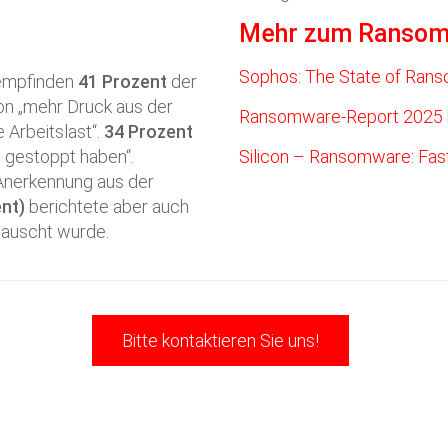
Mehr zum Ransom
Sophos: The State of Ran
 empfinden
41 Prozent
der
on „mehr Druck aus der
Ransomware-Report 2025 
 Arbeitslast“.
34 Prozent
t gestoppt haben“.
Silicon – Ransomware: Fas
Anerkennung aus der
nt)
berichtete aber auch
tauscht wurde.
Bitte kontaktieren Sie uns!