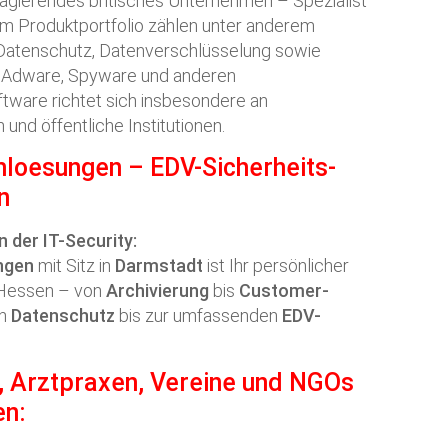
l agierendes britisches Unternehmen – Spezialist
um Produktportfolio zählen unter anderem
 Datenschutz, Datenverschlüsselung sowie
, Adware, Spyware und anderen
ware richtet sich insbesondere an
nd öffentliche Institutionen.
mloesungen
– EDV-Sicherheits-
n
n der IT-Security:
ngen
mit Sitz in
Darmstadt
ist Ihr persönlicher
n Hessen – von
Archivierung
bis
Customer-
on
Datenschutz
bis zur umfassenden
EDV-
, Arztpraxen, Vereine und NGOs
en: