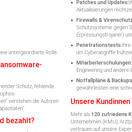
Patches und Updates:
W
Aktualisierungen rechtzei
Firewalls & Virenschutz
Schutzsysteme gegen S
Erpressungstrojaner) und
Penetrationstests:
Ihre
eine untergeordnete Rolle.
um Cyberangriffe frühzei
Mitarbeiterschulungen:
 Ransomware-
Engineering und andere
Notfallpläne & Backups
chender Schutz, fehlende
gewährleisten eine schne
Sophos-
Unsere Kundinnen
en“ verstehen die Autoren
pazitäten“.
Mehr als
120 zufriedene 
d bezahlt?
Unternehmen (KMU), Arztp
vertrauen auf unsere Expert