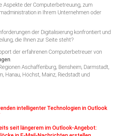
ere Aspekte der Computerbetreuung, zum
madministration in Ihrem Unternehmen oder
forderungen der Digitalisierung konfrontiert und
ilung, die Ihnen zur Seite steht?
pport der erfahrenen Computerbetreuer von
ngen
.
Regionen Aschaffenburg, Bensheim, Darmstadt,
, Hanau, Höchst, Mainz, Riedstadt und
den intelligenter Technologien in Outlook
“
eits seit längerem im Outlook-Angebot:
öcke in E-Mail-Nachrichten erstellen