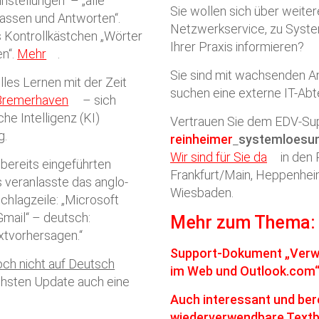
nstellungen“ – „alle
Sie wollen sich über weit
fassen und Antworten“.
Netzwerkservice, zu Syste
s Kontrollkästchen „Wörter
Ihrer Praxis informieren?
n“.
Mehr
.
Sie sind mit wachsenden An
lles Lernen mit der Zeit
suchen eine externe IT-Abte
 Bremerhaven
– sich
he Intelligenz (KI)
Vertrauen Sie dem EDV-Su
g.
reinheimer
systemloesu
Wir sind für Sie da
in den 
bereits eingeführten
Frankfurt/Main, Heppenheim
veranlasste das anglo-
Wiesbaden.
chlagzeile: „Microsoft
 Gmail“ – deutsch:
Mehr zum Thema:
xtvorhersagen.“
Support-Dokument „Verwen
och nicht auf Deutsch
im Web und Outlook.com
chsten Update auch eine
Auch interessant und ber
wiederverwendbare Textbl