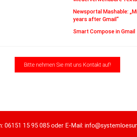
Newsportal Mashable: „Mic
years after Gmail“
Smart Compose in Gmail
Bitte nehmen Sie mit uns Kontakt auf!
n:
06151 15 95 085
oder
E-Mail:
info@systemloesu