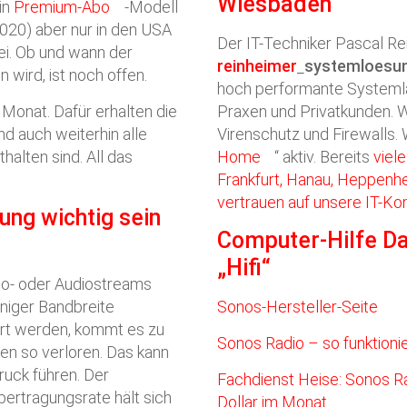
Wiesbaden
in
Premium-Abo
-Modell
2020) aber nur in den USA
Der IT-Techniker Pascal R
frei. Ob und wann der
reinheimer
systemloesu
 wird, ist noch offen.
hoch performante Systemla
Monat. Dafür erhalten die
Praxen und Privatkunden. Wi
nd auch weiterhin alle
Virenschutz und Firewalls. 
halten sind. All das
Home
“ aktiv. Bereits
viel
Frankfurt, Hanau, Heppenh
vertrauen auf unsere IT-K
ng wichtig sein
Computer-Hilfe D
„Hifi“
eo- oder Audiostreams
niger Bandbreite
Sonos-Hersteller-Seite
rt werden, kommt es zu
Sonos Radio – so funktioni
en so verloren. Das kann
uck führen. Der
Fachdienst Heise: Sonos R
ertragungsrate hält sich
Dollar im Monat