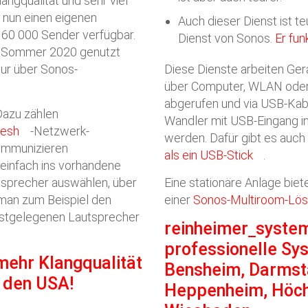
ngqualität und sehr viel
r nun einen eigenen
Auch dieser Dienst ist t
s 60 000 Sender verfügbar.
Dienst von Sonos.
Er fun
em Sommer 2020 genutzt
ur über Sonos-
Diese Dienste arbeiten Ger
über Computer, WLAN oder 
abgerufen und via USB-Kabe
Dazu zählen
Wandler mit USB-Eingang i
Mesh
-Netzwerk-
werden. Dafür gibt es auch
kommunizieren
als ein USB-Stick
.
 einfach ins vorhandene
sprecher auswählen, über
Eine stationäre Anlage bie
man zum Beispiel den
einer
Sonos-Multiroom-Lö
hstgelegenen Lautsprecher
reinheimer
syste
professionelle Sy
mehr Klangqualität
Bensheim, Darmsta
n den USA!
Heppenheim, Höchs