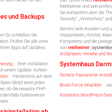
Reinheimer und sein profe
Sie kompetent über die The
tes und Backups
Security“, „Virenschutz“ und 
Bereits viele Kunden rund 
en! So schließen Sie
Heppenheim, Höchst, Mainz
ion. Prüfen Sie alle zwei
Kompetenz und die passge
ierten Apps auf Updates.
von
reinheimer
systemlo
Arztpraxen, Vereine und No
Systemhaus Darms
herung
Ihrer Installation
ach einem Update. Achten
Sichere Passwörter erstel
sion
mindestens auf dem
 Basis-Skript einer jeden
Brute-Force-Attacken
und
mer, ob die neueste PHP-
ndernfalls funktionieren
Kostenlos WordPress-Seite
mehr.
isinstallation ab