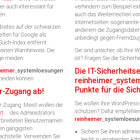
r auch interessant für
verhindern zum Beispiel ext
en.
auch das Weiterreichen vo
Internetseiten: sogenannt
bsites auf der schwarzen
anderem die Zugangsdaten z
elten für Google als
unbedingt gegen Fremdzugr
Such-Index entfernt.
 einen Warnhinweis. Die
Sie sind unsicher, ob Ihre
ge meiden.
ist? Fragen Sie die Sicher
Die IT-Sicherheits
heimer
systemloesungen
meiden können.
reinheimer
syste
Punkte für die Sic
or-Zugang ab!
Sie wollen Ihre WordPress
or-Zugang. Meist wollen die
schützen? Dafür empfehlen
rt
des Administrators
reinheimer
systemloesu
verbreiteten Benutzernamen
den gängigsten
Sichern Sie ihren admini
achstelle: Verwenden Sie
leicht zu erratenden Adm