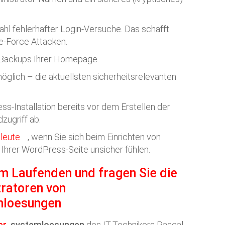
hl fehlerhafter Login-Versuche. Das schafft
te-Force Attacken.
Backups Ihrer Homepage.
möglich – die aktuellsten sicherheitsrelevanten
ss-Installation bereits vor dem Erstellen der
ugriff ab.
hleute
, wenn Sie sich beim Einrichten von
 Ihrer WordPress-Seite unsicher fühlen.
em Laufenden und fragen Sie die
ratoren von
mloesungen
er
systemloesungen
des IT-Technikers Pascal