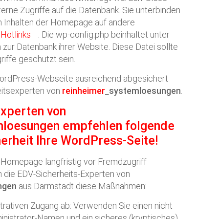
erne Zugriffe auf die Datenbank. Sie unterbinden
n Inhalten der Homepage auf andere
e
Hotlinks
. Die wp-config.php beinhaltet unter
ur Datenbank ihrer Website. Diese Datei sollte
iffe geschützt sein.
 WordPress-Webseite ausreichend abgesichert
heitsexperten von
reinheimer
systemloesungen
.
experten von
mloesungen
empfehlen folgende
herheit Ihre WordPress-Seite!
-Homepage langfristig vor Fremdzugriff
 die EDV-Sicherheits-Experten von
ngen
aus Darmstadt diese Maßnahmen:
strativen Zugang ab: Verwenden Sie einen nicht
inistrator-Namen und ein sicheres (kryptisches)