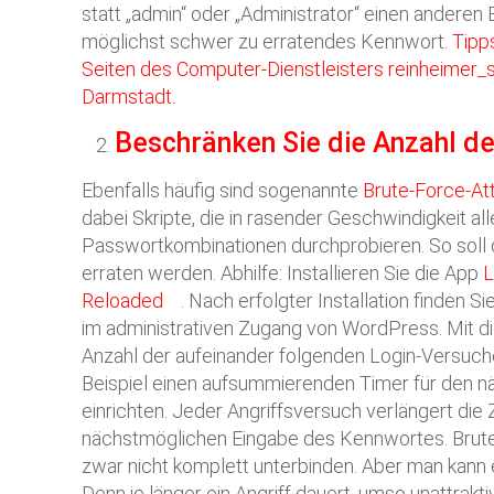
statt „admin“ oder „Administrator“ einen andere
möglichst schwer zu erratendes Kennwort.
Tipp
Seiten des Computer-Dienstleisters reinheimer
Darmstadt.
Beschränken Sie die Anzahl d
Ebenfalls häufig sind sogenannte
Brute-Force-At
dabei Skripte, die in rasender Geschwindigkeit al
Passwortkombinationen durchprobieren. So soll 
erraten werden. Abhilfe: Installieren Sie die App
L
Reloaded
. Nach erfolgter Installation finden S
im administrativen Zugang von WordPress. Mit d
Anzahl der aufeinander folgenden Login-Versuc
Beispiel einen aufsummierenden Timer für den 
einrichten. Jeder Angriffsversuch verlängert die Z
nächstmöglichen Eingabe des Kennwortes. Brut
zwar nicht komplett unterbinden. Aber man kann
Denn je länger ein Angriff dauert, umso unattrakti