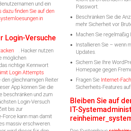
n Benutzernamen und ein
Passwort.
s dazu finden Sie auf den
Beschränken Sie die Anza
_systemloesungen in
mehr Sicherheit vor Bru
Machen Sie regelmäßig 
er Login-Versuche
Installieren Sie – wenn 
tacken
. Hacker nutzen
Updates.
le möglichen
Sichern Sie Ihre WordPre
das richtige Kennwort
Homepage gegen Fremdz
imit Login Attempts
ie den gleichnamigen Reiter
Fragen Sie
Internet-Fac
ieser App können Sie die
Sicherheits-Features auf
he beschränken und zum
Bleiben Sie auf d
nächsten Login-Versuch
IT-Systemadminist
eit bis zur
e-Force kann man damit
reinheimer
syste
 es massiv erschweren.
ver wird dieser für den
Das Systemhaus
reinheim