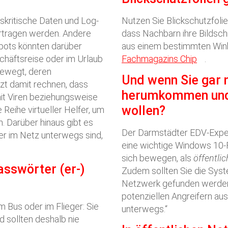
skritische Daten und Log-
Nutzen Sie Blickschutzfolie
ertragen werden. Andere
dass Nachbarn ihre Bildschi
pots könnten darüber
aus einem bestimmten Wink
chäftsreise oder im Urlaub
Fachmagazins Chip
.
bewegt, deren
Und wenn Sie gar 
zt damit rechnen, dass
herumkommen und 
it Viren beziehungsweise
wollen?
Reihe virtueller Helfer, um
. Darüber hinaus gibt es
Der Darmstädter EDV-Expert
her im Netz unterwegs sind,
eine wichtige Windows 10-Fu
sich bewegen, als
öffentlic
asswörter (er-)
Zudem sollten Sie die Syst
Netzwerk gefunden werden 
potenziellen Angreifern au
m Bus oder im Flieger: Sie
unterwegs.“
d sollten deshalb nie