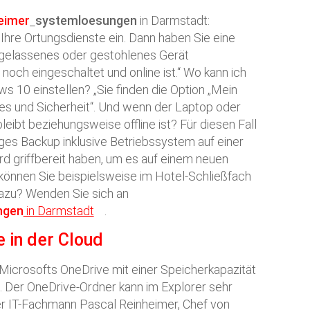
eimer
systemloesungen
in Darmstadt:
l Ihre Ortungsdienste ein. Dann haben Sie eine
ngelassenes oder gestohlenes Gerät
noch eingeschaltet und online ist.“ Wo kann ich
s 10 einstellen? „Sie finden die Option „Mein
es und Sicherheit“. Und wenn der Laptop oder
ibt beziehungsweise offline ist? Für diesen Fall
higes Backup inklusive Betriebssystem auf einer
rd griffbereit haben, um es auf einem neuen
e können Sie beispielsweise im Hotel-Schließfach
dazu? Wenden Sie sich an
ngen
in Darmstadt
.
 in der Cloud
 Microsofts OneDrive mit einer Speicherkapazität
d. Der OneDrive-Ordner kann im Explorer sehr
er IT-Fachmann Pascal Reinheimer, Chef von