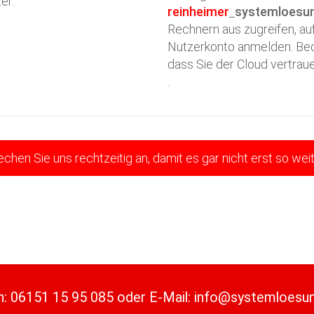
er.
reinheimer
systemloesu
Rechnern aus zugreifen, au
Nutzerkonto anmelden. Bedi
dass Sie der Cloud vertrau
.
echen Sie uns rechtzeitig an, damit es gar nicht erst so we
n:
06151 15 95 085
oder
E-Mail:
info@systemloesu