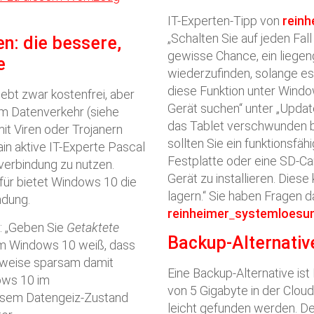
IT-Experten-Tipp von
reinh
„Schalten Sie auf jeden Fal
n: die bessere,
gewisse Chance, ein liege
e
wiederzufinden, solange es 
diese Funktion unter Window
ebt zwar kostenfrei, aber
Gerät suchen“ unter „Updat
em Datenverkehr (siehe
das Tablet verschwunden ble
t Viren oder Trojanern
sollten Sie ein funktionsfä
in aktive IT-Experte Pascal
Festplatte oder eine SD-Ca
nverbindung zu nutzen.
Gerät zu installieren. Dies
für bietet Windows 10 die
lagern.“ Sie haben Fragen 
ndung.
reinheimer
systemloesu
: „Geben Sie
Getaktete
Backup-Alternative
em Windows 10 weiß, dass
sweise sparsam damit
Eine Backup-Alternative ist
ows 10 im
von 5 Gigabyte in der Clou
iesem Datengeiz-Zustand
leicht gefunden werden. D