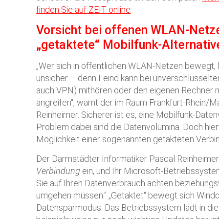
finden Sie auf ZEIT online
.
Vorsicht bei offenen WLAN-Netze
„getaktete“ Mobilfunk-Alternativ
„Wer sich in öffentlichen WLAN-Netzen bewegt, l
unsicher – denn Feind kann bei unverschlüsselt
auch VPN) mithören oder den eigenen Rechner mi
angreifen“, warnt der im Raum Frankfurt-Rhein/Ma
Reinheimer. Sicherer ist es, eine Mobilfunk-Date
Problem dabei sind die Datenvolumina. Doch hier
Möglichkeit einer sogenannten getakteten Verbi
Der Darmstädter Informatiker Pascal Reinheimer
Verbindung
ein, und Ihr Microsoft-Betriebssyst
Sie auf Ihren Datenverbrauch achten beziehung
umgehen müssen.“ „Getaktet“ bewegt sich Wind
Datensparmodus. Das Betriebssystem lädt in d