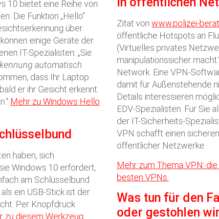
In öffentlichen Ne
s 10 bietet eine Reihe von
en. Die Funktion „Hello“
Zitat von
www.polizei-bera
esichtserkennung über
öffentliche Hotspots an Fl
 können einige Geräte der
(Virtuelles privates Netzwe
nen IT-Spezialisten: „Sie
manipulationssicher macht.“
erkennung automatisch
Network. Eine VPN-Software
kommen, dass Ihr Laptop
damit für Außenstehende n
bald er ihr Gesicht erkennt.
Details interessieren mög
n.“
Mehr zu Windows Hello
EDV-Spezialisten. Für Sie a
der IT-Sicherheits-Speziali
chlüsselbund
VPN schafft einen sicheren 
öffentlicher Netzwerke.
ten haben, sich
Mehr zum Thema VPN: die 
sie Windows 10 erfordert,
besten VPNs.
einfach am Schlüsselbund
als ein USB-Stick ist der
Was tun für den Fal
acht. Per Knopfdruck
oder gestohlen wi
r zu diesem Werkzeug