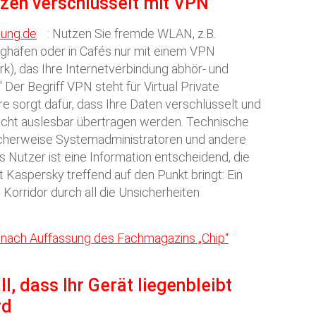
tzen verschlüsselt mit VPN
tung.de
: Nutzen Sie fremde WLAN, z.B.
ughäfen oder in Cafés nur mit einem VPN
rk), das Ihre Internetverbindung abhör- und
 Der Begriff VPN steht für Virtual Private
 sorgt dafür, dass Ihre Daten verschlüsselt und
icht auslesbar übertragen werden. Technische
licherweise Systemadministratoren und andere
ls Nutzer ist eine Information entscheidend, die
st Kaspersky treffend auf den Punkt bringt: Ein
Korridor durch all die Unsicherheiten
nach Auffassung des Fachmagazins „Chip“
l, dass Ihr Gerät liegenbleibt
rd