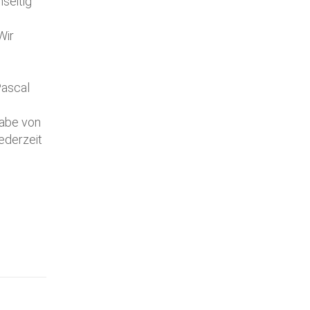
seitig
Wir
Pascal
habe von
jederzeit