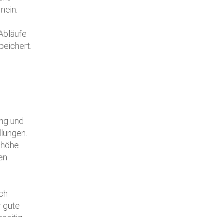
mein.
s
Abläufe
peichert.
ung und
llungen.
nhöhe
en
e
s
ch
r gute