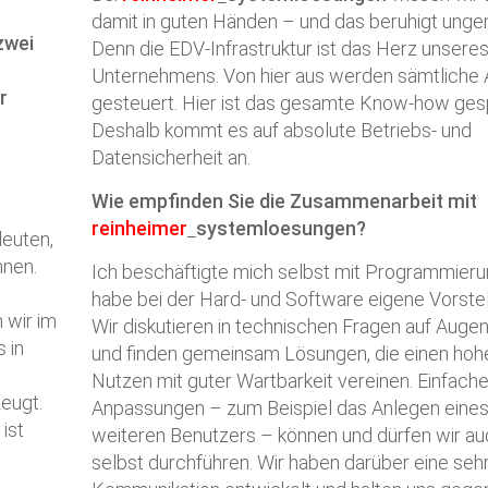
damit in guten Händen – und das beruhigt unge
zwei
Denn die EDV-Infrastruktur ist das Herz unsere
Unternehmens. Von hier aus werden sämtliche 
r
gesteuert. Hier ist das gesamte Know-how ges
Deshalb kommt es auf absolute Betriebs- und
Datensicherheit an.
Wie empfinden Sie die Zusammenarbeit mit
reinheimer
systemloesungen
?
leuten,
nnen.
Ich beschäftigte mich selbst mit Programmier
habe bei der Hard- und Software eigene Vorste
 wir im
Wir diskutieren in technischen Fragen auf Auge
 in
und finden gemeinsam Lösungen, die einen hoh
Nutzen mit guter Wartbarkeit vereinen. Einfach
eugt.
Anpassungen – zum Beispiel das Anlegen eine
ist
weiteren Benutzers – können und dürfen wir au
selbst durchführen. Wir haben darüber eine seh