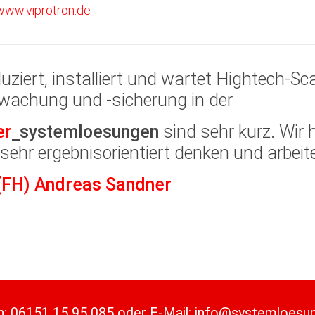
www.viprotron.de
er
systemloesungen
sind sehr kurz. Wir
sehr ergebnisorientiert denken und arbeite
 (FH) Andreas Sandner
n:
06151 15 95 085
oder
E-Mail:
info@systemloesu