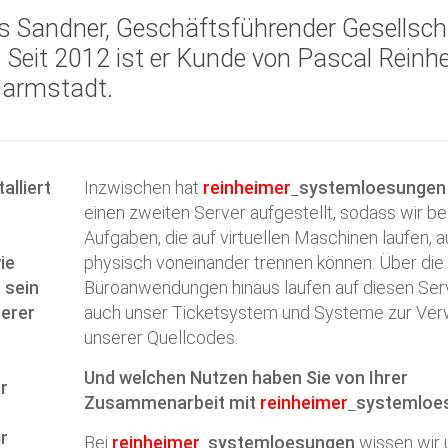
eas Sandner, Geschäftsführender Gesellsch
 Seit 2012 ist er Kunde von Pascal Reinhe
Darmstadt.
alliert
Inzwischen hat
reinheimer
systemloesungen
einen zweiten Server aufgestellt, sodass wir b
Aufgaben, die auf virtuellen Maschinen laufen, 
ie
physisch voneinander trennen können. Über die
 sein
Büroanwendungen hinaus laufen auf diesen Ser
serer
auch unser Ticketsystem und Systeme zur Ver
unserer Quellcodes.
Und welchen Nutzen haben Sie von Ihrer
er
Zusammenarbeit mit
reinheimer
systemloe
r
Bei
reinheimer
systemloesungen
wissen wir 