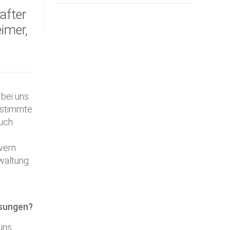
after
imer,
bei uns
estimmte
auch
vern
waltung
sungen
?
uns