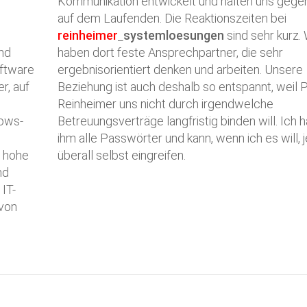
Kommunikation entwickelt und halten uns gegen
auf dem Laufenden. Die Reaktionszeiten bei
reinheimer
systemloesungen
sind sehr kurz. 
und
haben dort feste Ansprechpartner, die sehr
oftware
ergebnisorientiert denken und arbeiten. Unsere
r, auf
Beziehung ist auch deshalb so entspannt, weil 
Reinheimer uns nicht durch irgendwelche
dows-
Betreuungsverträge langfristig binden will. Ich 
ihm alle Passwörter und kann, wenn ich es will, 
r hohe
überall selbst eingreifen.
nd
IT-
 von
n