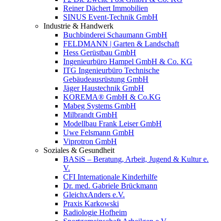
Reiner Dächert Immobilien
SINUS Event-Technik GmbH
Industrie & Handwerk
Buchbinderei Schaumann GmbH
FELDMANN | Garten & Landschaft
Hess Gerüstbau GmbH
Ingenieurbüro Hampel GmbH & Co. KG
ITG Ingenieurbüro Technische
Gebäudeausrüstung GmbH
Jäger Haustechnik GmbH
KOREMA® GmbH & Co.KG
Mabeg Systems GmbH
Milbrandt GmbH
Modellbau Frank Leiser GmbH
Uwe Felsmann GmbH
Viprotron GmbH
Soziales & Gesundheit
BASiS – Beratung, Arbeit, Jugend & Kultur e.
V.
CFI Internationale Kinderhilfe
Dr. med. Gabriele Brückmann
GleichxAnders e.V.
Praxis Karkowski
Radiologie Hofheim