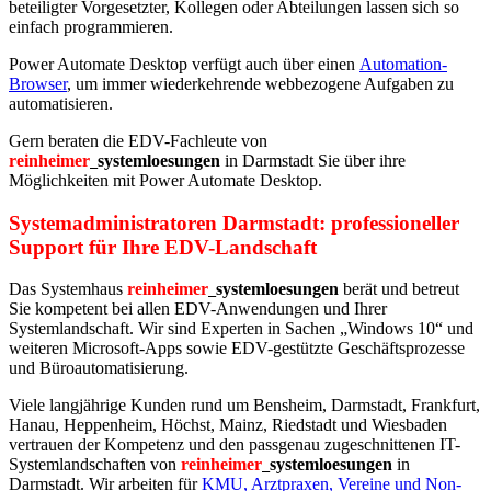
beteiligter Vorgesetzter, Kollegen oder Abteilungen lassen sich so
einfach programmieren.
Power Automate Desktop verfügt auch über einen
Automation-
Browser
, um immer wiederkehrende webbezogene Aufgaben zu
automatisieren.
Gern beraten die EDV-Fachleute von
reinheimer
systemloesungen
in Darmstadt Sie über ihre
Möglichkeiten mit Power Automate Desktop.
Systemadministratoren Darmstadt: professioneller
Support für Ihre EDV-Landschaft
Das Systemhaus
reinheimer
systemloesungen
berät und betreut
Sie kompetent bei allen EDV-Anwendungen und Ihrer
Systemlandschaft. Wir sind Experten in Sachen „Windows 10“ und
weiteren Microsoft-Apps sowie EDV-gestützte Geschäftsprozesse
und Büroautomatisierung.
Viele langjährige Kunden rund um Bensheim, Darmstadt, Frankfurt,
Hanau, Heppenheim, Höchst, Mainz, Riedstadt und Wiesbaden
vertrauen der Kompetenz und den passgenau zugeschnittenen IT-
Systemlandschaften von
reinheimer
systemloesungen
in
Darmstadt. Wir arbeiten für
KMU, Arztpraxen, Vereine und Non-