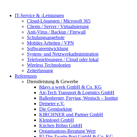
IT-Service & -Leistungen
Cloud-Lösungen / Microsoft 365
Clients / Server / Virtualisierung
Anti-Virus / Backup / Firewall
Schulungsangebote
Mobiles Arbeiten / VPN
Softwareentwicklung
System- und Netzwerkadministration
Telefonielösungen / Cloud oder lokal
Wireless Technologien
Zeiterfassung
Referenzen
Dienstleistung & Gewerbe
8days a week GmbH & Co. KG
Air-Tech Transport & Logistics GmbH
Ballenberger, Freytag, Wenisch – Institut
Demeter e.V.
Die Gemüsekiste
KIRCHNER und Partner GmbH
Kleinlogel GmbH
Küchen Böhm GmbH
Organisations-Beratung Werr
P2 Die Zweite Post GmbH & Co. KG