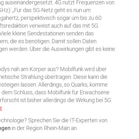
rag auseinandergesetzt. 4G nutzt Frequenzen von
(GHz): „Für das 5G-Netz geht es nun um
igahertz, perspektivisch sogar um bis zu 60
ftsredaktion verweist auch auf das mit 5G
iele kleine Sendestationen senden das
ern, die es benötigen. Damit sollen Daten
gen werden. Über die Auswirkungen gibt es keine
ndys nah am Körper aus? Mobilfunk wird über
etische Strahlung übertragen. Diese kann die
nsteigen lassen. Allerdings, so Quarks, komme
u dem Schluss, dass Mobilfunk für Erwachsene
rforscht ist bisher allerdings die Wirkung bei 5G.
r
.
echnologie? Sprechen Sie die IT-Experten von
ngen
in der Region Rhein-Main an.