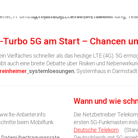
-Turbo 5G am Start – Chancen un
 ein Vielfaches schneller als das heutige LTE (4G). 5G er
gibt auch eine breite Debatte über Risiken und Nebenwirku
reinheimer
systemloesungen
, Systemhaus in Darmstadt
Wann und wie sch
ww.lte-Anbieter.info
Die Netzbetreiber Teleko
chritte beim Mobilfunk.
ersten 5G-Funkmasten insta
Deutsche Telekom
(Stan
Datenübertragungsrate
Deutschlands mit 5G ange