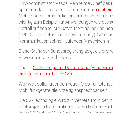
EDV-Administrator Pascal Reinheimer, Chef des i
operierenden Computer-Unternehmens
reinhei
Mobile Datenkommunikation funktioniert damit nah
wichtig zum Beispiel für Anwendungen wie das 
Notfall auf schnellste Datenübertragung und Re
(uRLLC: Ultra-reliable and Low Latency). Gebrauc
Kommunikation schnell laufender Maschinen im In
Diese Grafik der Bundesregierung zeigt die drei 
Anwendungsbereiche von 5G.
Quelle:
5G-Strategie für Deutschland (Bundesmini
digitale Infrastruktur (BMVI)
Weltweit sollen über den neuen Mobilfunkstandar
Mobilfunkgeräte gleichzeitig ansprechbar sein.
Die 5G-Technologie wird zur Vernetzung in der Ind
Pilotprojekt in Kooperation mit dem Mobilfunkanb
der e.GO Mobile AG in Aachen, eine Ausgründun