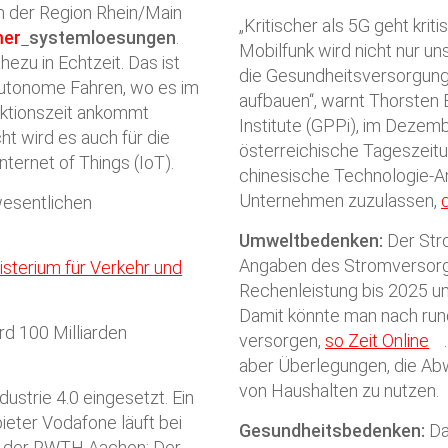
n der Region Rhein/Main
„Kritischer als 5G geht kri
mer
systemloesungen
.
Mobilfunk wird nicht nur un
ezu in Echtzeit. Das ist
die Gesundheitsversorgung 
autonome Fahren, wo es im
aufbauen“, warnt Thorsten B
aktionszeit ankommt
Institute (GPPi), im Dezem
ht wird es auch für die
österreichische Tageszeitun
ternet of Things (IoT).
chinesische Technologie-An
Unternehmen zuzulassen,
wesentlichen
Umweltbedenken:
Der Str
Angaben des Stromversorg
sterium für Verkehr und
Rechenleistung bis 2025 um
Damit könnte man nach rund
d 100 Milliarden
versorgen,
so Zeit Online
aber Überlegungen, die A
von Haushalten zu nutzen.
ustrie 4.0 eingesetzt. Ein
ieter Vodafone läuft bei
Gesundheitsbedenken:
Da
g der RWTH Aachen: Der