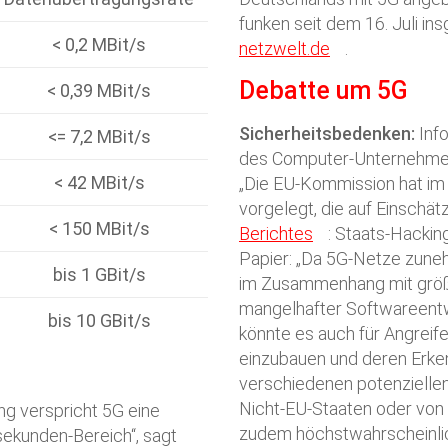
funken seit dem 16. Juli i
< 0,2 MBit/s
netzwelt.de
.
Debatte um 5G
< 0,39 MBit/s
Sicherheitsbedenken:
Inf
<= 7,2 MBit/s
des Computer-Unternehm
< 42 MBit/s
„Die EU-Kommission hat im
vorgelegt, die auf Einschät
< 150 MBit/s
Berichtes
: Staats-Hackin
Papier: „Da 5G-Netze zuneh
bis 1 GBit/s
im Zusammenhang mit größe
mangelhafter Softwareentw
bis 10 GBit/s
könnte es auch für Angreife
einzubauen und deren Erke
verschiedenen potenzielle
Nicht-EU-Staaten oder von s
ng verspricht 5G eine
zudem höchstwahrscheinlic
isekunden-Bereich“, sagt