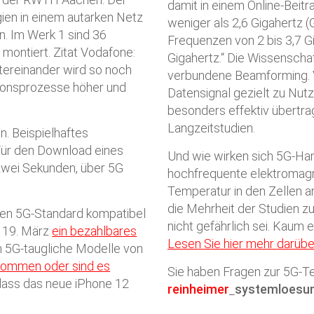
damit in einem Online-Beit
ien in einem autarken Netz
weniger als 2,6 Gigahertz 
n. Im Werk 1 sind 36
Frequenzen von 2 bis 3,7 G
montiert. Zitat Vodafone:
Gigahertz.“ Die Wissenscha
ereinander wird so noch
verbundene Beamforming. V
ktionsprozesse höher und
Datensignal gezielt zu Nutz
besonders effektiv übertra
Langzeitstudien.
n. Beispielhaftes
Für den Download eines
Und wie wirken sich 5G-Ha
zwei Sekunden, über 5G
hochfrequente elektromagn
Temperatur in den Zellen a
die Mehrheit der Studien z
uen 5G-Standard kompatibel
nicht gefährlich sei. Kaum e
m 19. März
ein bezahlbares
Lesen Sie hier mehr darübe
ch 5G-taugliche Modelle von
kommen oder sind es
Sie haben Fragen zur 5G-T
dass das neue iPhone 12
reinheimer
systemloesu