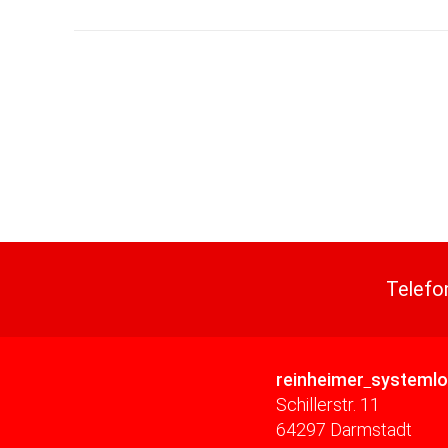
Telefo
reinheimer
systeml
Schillerstr. 11
64297 Darmstadt