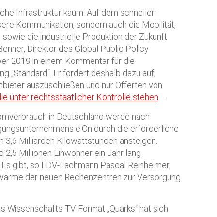
tische Infrastruktur kaum. Auf dem schnellen
sere Kommunikation, sondern auch die Mobilität,
sowie die industrielle Produktion der Zukunft
enner, Direktor des Global Public Policy
ber 2019 in einem Kommentar für die
g „Standard“. Er fordert deshalb dazu auf,
bieter auszuschließen und nur Offerten von
die unter rechtsstaatlicher Kontrolle stehen
.
omverbrauch in Deutschland werde nach
ungsunternehmens e.On durch die erforderliche
 3,6 Milliarden Kilowattstunden ansteigen.
 2,5 Millionen Einwohner ein Jahr lang
. Es gibt, so EDV-Fachmann Pascal Reinheimer,
bwärme der neuen Rechenzentren zur Versorgung
s Wissenschafts-TV-Format „Quarks“ hat sich