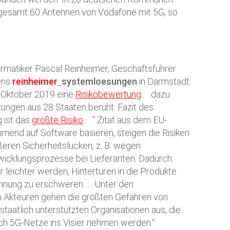
nsgesamt 60 Antennen von Vodafone mit 5G, so
ormatiker Pascal Reinheimer, Geschäftsführer
ens
reinheimer
systemloesungen
in Darmstadt:
 Oktober 2019 eine
Risikobewertung
dazu
zungen aus 28 Staaten beruht. Fazit des
g ist das
größte Risiko
.“ Zitat aus dem EU-
mend auf Software basieren, steigen die Risiken
ren Sicherheitslücken, z. B. wegen
icklungsprozesse bei Lieferanten. Dadurch
r leichter werden, Hintertüren in die Produkte
nnung zu erschweren. … Unter den
n Akteuren gehen die größten Gefahren von
taatlich unterstützten Organisationen aus, die
h 5G-Netze ins Visier nehmen werden.“