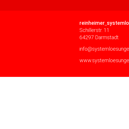
reinheimer
systeml
Schillerstr. 11
64297 Darmstadt
info@systemloesunge
www.systemloesunge