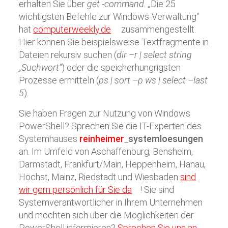
erhalten Sie über
get -command. „
Die 25
wichtigsten Befehle zur Windows-Verwaltung“
hat
computerweekly.de
zusammengestellt.
Hier können Sie beispielsweise Textfragmente in
Dateien rekursiv suchen (
dir –r | select string
„Suchwort“
) oder die speicherhungrigsten
Prozesse ermitteln (
ps | sort –p ws | select –last
5
).
Sie haben Fragen zur Nutzung von Windows
PowerShell? Sprechen Sie die IT-Experten des
Systemhauses
reinheimer
systemloesungen
an. Im Umfeld von Aschaffenburg, Bensheim,
Darmstadt, Frankfurt/Main, Heppenheim, Hanau,
Höchst, Mainz, Riedstadt und Wiesbaden
sind
wir gern persönlich für Sie da
! Sie sind
Systemverantwortlicher in Ihrem Unternehmen
und möchten sich über die Möglichkeiten der
PowerShell informieren?
Sprechen Sie uns an
.