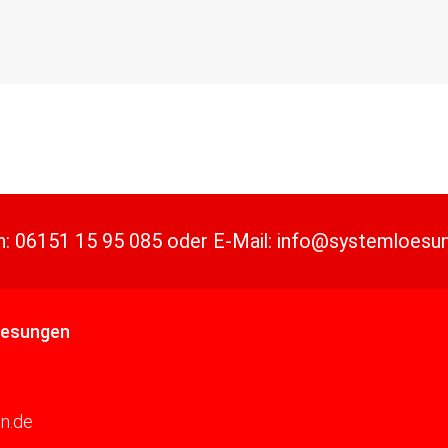
n:
06151 15 95 085
oder
E-Mail:
info@systemloesu
oesungen
n.de