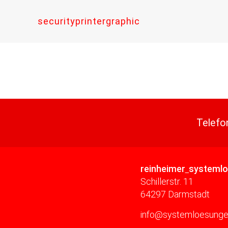
securityprintergraphic
Telefo
reinheimer
systeml
Schillerstr. 11
64297 Darmstadt
info@systemloesunge