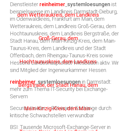
Dienstleister
reinheimer
systemloesungen
ist
beispielsweise im Landkreis Darmstadt-Dieburg,
im Odenwaldkreis, Frankfurt am Main, dem
Wetteraukreis, dem Landkreis Groß-Gerau, dem
Hochtaunuskreis, dem Landkreis Bergstraße, der
Stadt Hanau, dem Main-Kinzig-Kreis, dem Main-
Taunus-Kreis, dem Landkreis und der Stadt
Offenbach, dem Rheingau-Taunus-Kreis sowie
Hessens Landeshauptstadt Wiesbaden aktiv. Wir
sind Mitglied der Ingenieurkammer Hessen.
reinheimer
systemloesungen
in Darmstadt:
mehr zum Thema IT-Security bei Exchange-
Servern
Security-Insider – BSI warnt: Exchange durch
kritische Schwachstellen verwundbar
BSI: Tausende Microsoft-Exchange-Server in