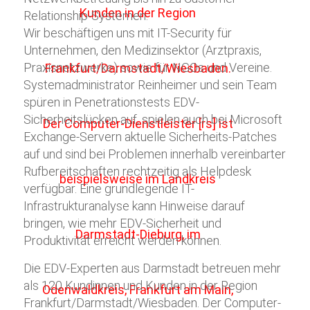
Relationship-Systemen.
Wir beschäftigen uns mit IT-Security für
Unternehmen, den Medizinsektor (Arztpraxis,
Praxisnetzwerke) sowie für NGOs und Vereine.
Systemadministrator Reinheimer und sein Team
spüren in Penetrationstests EDV-
Sicherheitslücken auf, spielen auch bei Microsoft
Exchange-Servern aktuelle Sicherheits-Patches
auf und sind bei Problemen innerhalb vereinbarter
Rufbereitschaften rechtzeitig als Helpdesk
verfügbar. Eine grundlegende IT-
Infrastrukturanalyse kann Hinweise darauf
bringen, wie mehr EDV-Sicherheit und
Produktivität erreicht werden können.
Die EDV-Experten aus Darmstadt betreuen mehr
als 120 Kundinnen und Kunden in der Region
Frankfurt/Darmstadt/Wiesbaden. Der Computer-