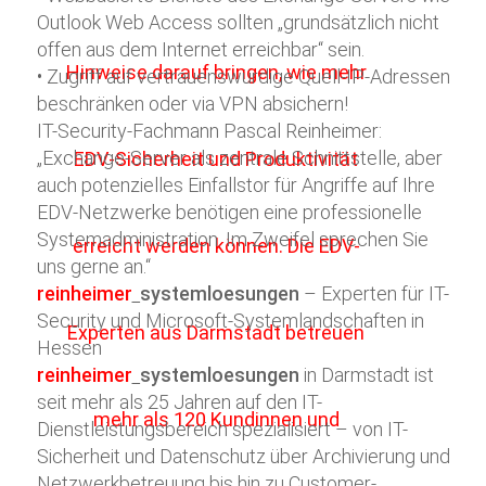
Outlook Web Access sollten „grundsätzlich nicht
offen aus dem Internet erreichbar“ sein.
• Zugriff auf vertrauenswürdige Quell-IP-Adressen
beschränken oder via VPN absichern!
IT-Security-Fachmann Pascal Reinheimer:
„Exchange-Server als zentrale Schnittstelle, aber
auch potenzielles Einfallstor für Angriffe auf Ihre
EDV-Netzwerke benötigen eine professionelle
Systemadministration. Im Zweifel sprechen Sie
uns gerne an.“
reinheimer
systemloesungen
– Experten für IT-
Security und Microsoft-Systemlandschaften in
Hessen
reinheimer
systemloesungen
in Darmstadt ist
seit mehr als 25 Jahren auf den IT-
Dienstleistungsbereich spezialisiert – von IT-
Sicherheit und Datenschutz über Archivierung und
Netzwerkbetreuung bis hin zu Customer-