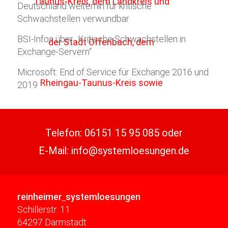
Deutschland weiterhin für kritische
Schwachstellen verwundbar
BSI-Infos über „Kritische Schwachstellen in
Exchange-Servern“
Microsoft: End of Service für Exchange 2016 und
2019
Telefon:
06151 15 95 085
oder
E-Mail:
info@systemloesungen.de
reinheimer
systemloesungen
Schillerstr. 11
64297 Darmstadt