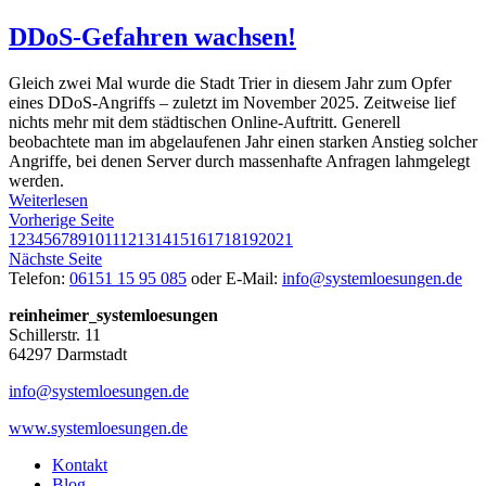
DDoS-Gefahren wachsen!
Gleich zwei Mal wurde die Stadt Trier in diesem Jahr zum Opfer
eines DDoS-Angriffs – zuletzt im November 2025. Zeitweise lief
nichts mehr mit dem städtischen Online-Auftritt. Generell
beobachtete man im abgelaufenen Jahr einen starken Anstieg solcher
Angriffe, bei denen Server durch massenhafte Anfragen lahmgelegt
werden.
Weiterlesen
Vorherige Seite
1
2
3
4
5
6
7
8
9
10
11
12
13
14
15
16
17
18
19
20
21
Nächste Seite
Telefon:
06151 15 95 085
oder
E-Mail:
info@systemloesungen.de
reinheimer
systemloesungen
Schillerstr. 11
64297 Darmstadt
info@systemloesungen.de
www.systemloesungen.de
Kontakt
Blog