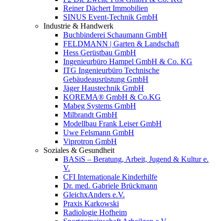
Reiner Dächert Immobilien
SINUS Event-Technik GmbH
Industrie & Handwerk
Buchbinderei Schaumann GmbH
FELDMANN | Garten & Landschaft
Hess Gerüstbau GmbH
Ingenieurbüro Hampel GmbH & Co. KG
ITG Ingenieurbüro Technische
Gebäudeausrüstung GmbH
Jäger Haustechnik GmbH
KOREMA® GmbH & Co.KG
Mabeg Systems GmbH
Milbrandt GmbH
Modellbau Frank Leiser GmbH
Uwe Felsmann GmbH
Viprotron GmbH
Soziales & Gesundheit
BASiS – Beratung, Arbeit, Jugend & Kultur e.
V.
CFI Internationale Kinderhilfe
Dr. med. Gabriele Brückmann
GleichxAnders e.V.
Praxis Karkowski
Radiologie Hofheim