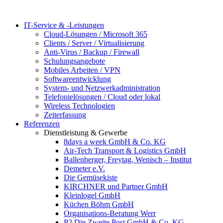
IT-Service & -Leistungen
Cloud-Lösungen / Microsoft 365
Clients / Server / Virtualisierung
Anti-Virus / Backup / Firewall
Schulungsangebote
Mobiles Arbeiten / VPN
Softwareentwicklung
System- und Netzwerkadministration
Telefonielösungen / Cloud oder lokal
Wireless Technologien
Zeiterfassung
Referenzen
Dienstleistung & Gewerbe
8days a week GmbH & Co. KG
Air-Tech Transport & Logistics GmbH
Ballenberger, Freytag, Wenisch – Institut
Demeter e.V.
Die Gemüsekiste
KIRCHNER und Partner GmbH
Kleinlogel GmbH
Küchen Böhm GmbH
Organisations-Beratung Werr
P2 Die Zweite Post GmbH & Co. KG