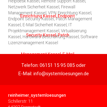
Helpdesk Kassel, Remote Support Kassel,
Netzwerk Sicherheit Kassel, Firewall
Management Kassel, VPN Einrichtung Kassel,
Endpoint Security Kassel, Patch Management
Kassel, E-Mail Sicherheit Kassel, IT
Projektmanagement Kassel, Virtualisierung
Kassel, Hardware Beschaffung Kassel, Software
Lizenzmanagement Kassel
Telefon:
06151 15 95 085
oder
E-Mail:
info@systemloesungen.de
reinheimer
systemloesungen
Schillerstr. 11