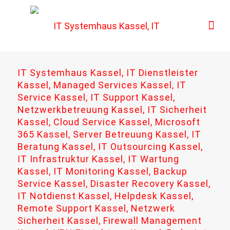
IT Systemhaus Kassel, IT Dienstleister
Kassel, Managed Services Kassel, IT
Service Kassel, IT Support Kassel,
Netzwerkbetreuung Kassel, IT Sicherheit
Kassel, Cloud Service Kassel, Microsoft
365 Kassel, Server Betreuung Kassel, IT
Beratung Kassel, IT Outsourcing Kassel,
IT Infrastruktur Kassel, IT Wartung
Kassel, IT Monitoring Kassel, Backup
Service Kassel, Disaster Recovery Kassel,
IT Notdienst Kassel, Helpdesk Kassel,
Remote Support Kassel, Netzwerk
Sicherheit Kassel, Firewall Management