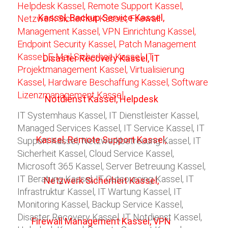
IT Systemhaus Kassel, IT Dienstleister Kassel,
Managed Services Kassel, IT Service Kassel, IT
Support Kassel, Netzwerkbetreuung Kassel, IT
Sicherheit Kassel, Cloud Service Kassel,
Microsoft 365 Kassel, Server Betreuung Kassel,
IT Beratung Kassel, IT Outsourcing Kassel, IT
Infrastruktur Kassel, IT Wartung Kassel, IT
Monitoring Kassel, Backup Service Kassel,
Disaster Recovery Kassel, IT Notdienst Kassel,